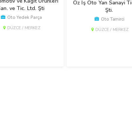
motiv ve Kağıt Ürünleri
Öz İş Oto Yan Sanayi Ti
an. ve Tic. Ltd. Şti
Şti.
Oto Yedek Parça
Oto Tamirci
DÜZCE / MERKEZ
DÜZCE / MERKEZ