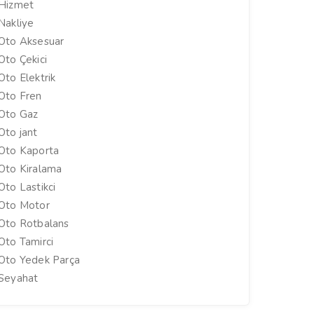
Hizmet
Nakliye
Oto Aksesuar
Oto Çekici
Oto Elektrik
Oto Fren
Oto Gaz
Oto jant
Oto Kaporta
Oto Kiralama
Oto Lastikci
Oto Motor
Oto Rotbalans
Oto Tamirci
Oto Yedek Parça
Seyahat