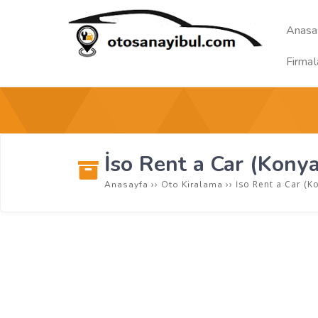
Anasa
Firmal
İso Rent a Car (Kony
››
››
İso Rent a Car (K
Anasayfa
Oto Kiralama