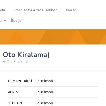
yfa
Oto Sanayi Adres Rehberi
İlanlar
ar
İletişim
a Oto Kiralama)
onya Oto Kiralama)
FIRMA YETKILISI
Belirtilmedi
ADRES
Belirtilmedi
TELEFON
Belirtilmedi