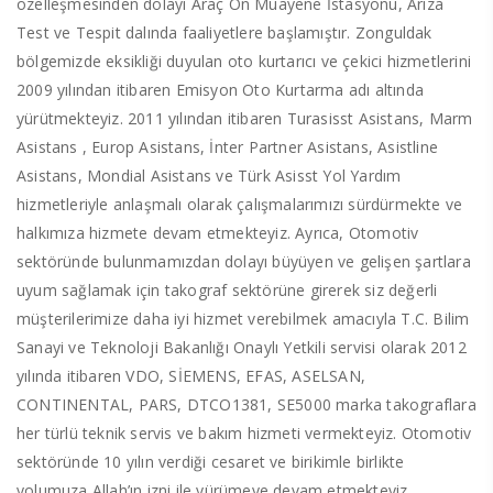
özelleşmesinden dolayı Araç Ön Muayene İstasyonu, Arıza
Test ve Tespit dalında faaliyetlere başlamıştır. Zonguldak
bölgemizde eksikliği duyulan oto kurtarıcı ve çekici hizmetlerini
2009 yılından itibaren Emisyon Oto Kurtarma adı altında
yürütmekteyiz. 2011 yılından itibaren Turasisst Asistans, Marm
Asistans , Europ Asistans, İnter Partner Asistans, Asistline
Asistans, Mondial Asistans ve Türk Asisst Yol Yardım
hizmetleriyle anlaşmalı olarak çalışmalarımızı sürdürmekte ve
halkımıza hizmete devam etmekteyiz. Ayrıca, Otomotiv
sektöründe bulunmamızdan dolayı büyüyen ve gelişen şartlara
uyum sağlamak için takograf sektörüne girerek siz değerli
müşterilerimize daha iyi hizmet verebilmek amacıyla T.C. Bilim
Sanayi ve Teknoloji Bakanlığı Onaylı Yetkili servisi olarak 2012
yılında itibaren VDO, SİEMENS, EFAS, ASELSAN,
CONTINENTAL, PARS, DTCO1381, SE5000 marka takograflara
her türlü teknik servis ve bakım hizmeti vermekteyiz. Otomotiv
sektöründe 10 yılın verdiği cesaret ve birikimle birlikte
yolumuza Allah’ın izni ile yürümeye devam etmekteyiz…