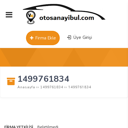
Üye Girişi
Firma Ekle
1499761834
››
››
1499761834
Anasayfa
1499761834
FIRMA YETKILISI
Belirtilmedi