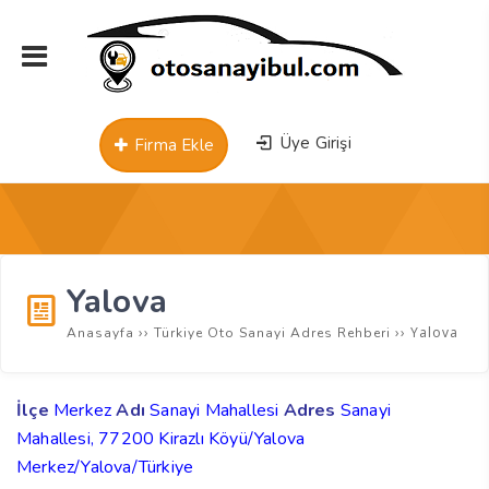
Üye Girişi
Firma Ekle
Yalova
››
››
Yalova
Anasayfa
Türkiye Oto Sanayi Adres Rehberi
İlçe
Merkez
Adı
Sanayi Mahallesi
Adres
Sanayi
Mahallesi, 77200 Kirazlı Köyü/Yalova
Merkez/Yalova
/Türk
iye