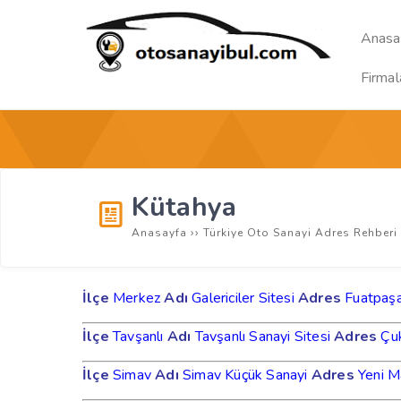
Anasa
Firmal
Kütahya
››
Anasayfa
Türkiye Oto Sanayi Adres Rehberi
İlçe
Merkez
Adı
Galericiler Sitesi
Adres
Fuatpaşa
İlçe
Tavşanlı
Adı
Tavşanlı Sanayi Sitesi
Adres
Çuk
İlçe
Simav
Adı
Simav Küçük Sanayi
Adres
Yeni M