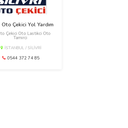
ri Oto Çekici Yol Yardım
o Çekici Oto Lastikci Oto
Tamirci
İSTANBUL / SİLİVRİ
0544 372 74 85