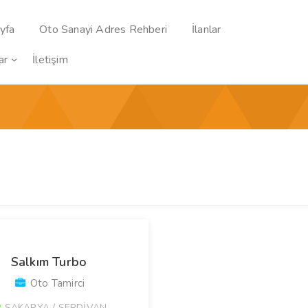
yfa
Oto Sanayi Adres Rehberi
İlanlar
ar
İletişim
Salkım Turbo
Oto Tamirci
SAKARYA / SERDİVAN